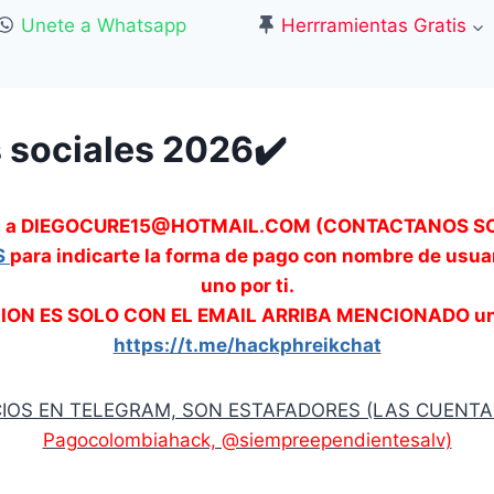
Unete a Whatsapp
Herrramientas Gratis
s sociales 2026✔️
email a DIEGOCURE15@HOTMAIL.COM (CONTACTANOS S
S
para indicarte la forma de pago con nombre de usuar
uno por ti.
N ES SOLO CON EL EMAIL ARRIBA MENCIONADO unete
https://t.me/hackphreikchat
CIOS EN TELEGRAM, SON ESTAFADORES (LAS CUENT
Pagocolombiahack, @siempreependientesalv)