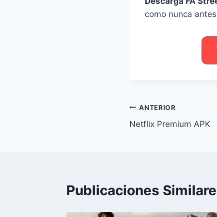
Descarga FA Stre
como nunca antes
Navegación
ANTERIOR
Netflix Premium APK
de
entradas
Publicaciones Similar