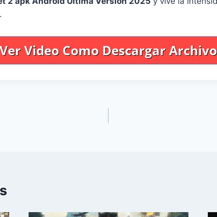
et 2 apk Android Última Versión 2025
y vive la intensi
.
es