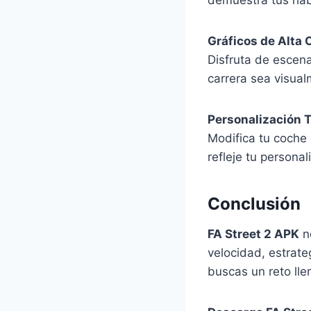
demuestra tus hab
Gráficos de Alta 
Disfruta de escen
carrera sea visua
Personalización T
Modifica tu coche 
refleje tu persona
Conclusión
FA Street 2 APK
no
velocidad, estrate
buscas un reto lle