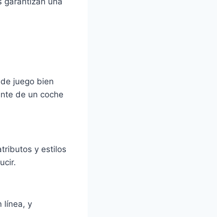
s garantizan una
 de juego bien
lante de un coche
ributos y estilos
ucir.
 línea, y