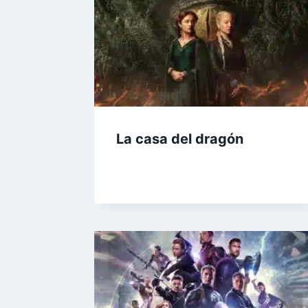
La casa del dragón