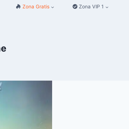
Zona Gratis
Zona VIP 1
ne