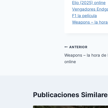
Elio (2025) online
Vengadores Endga
F1 la película
Weapons – la hora 
Navegación
ANTERIOR
Weapons – la hora de 
de
online
entradas
Publicaciones Similar