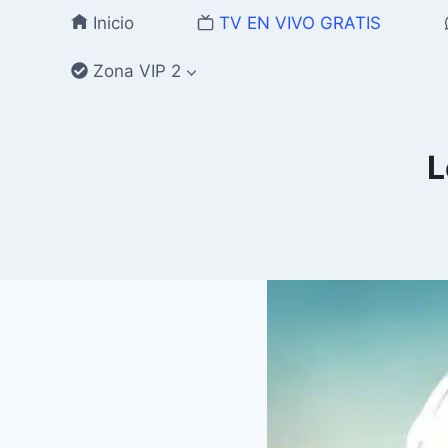
Saltar
Inicio
TV EN VIVO GRATIS
al
contenido
Zona VIP 2
L