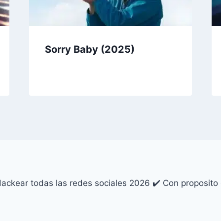
Sorry Baby (2025)
ckear todas las redes sociales 2026 ✔️ Con proposito