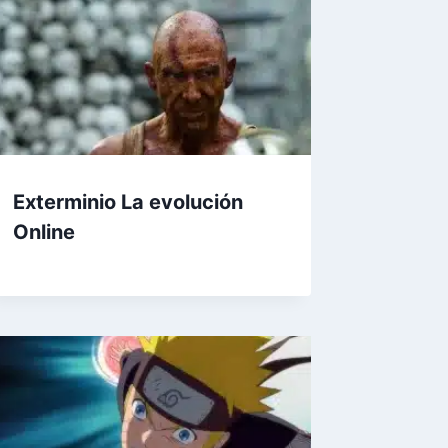
Exterminio La evolución
Online