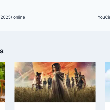
2025) online
YouCi
es