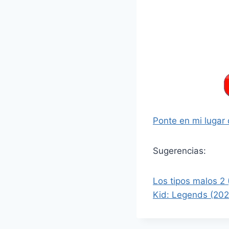
Ponte en mi lugar
Sugerencias:
Los tipos malos 2 
Kid: Legends (202