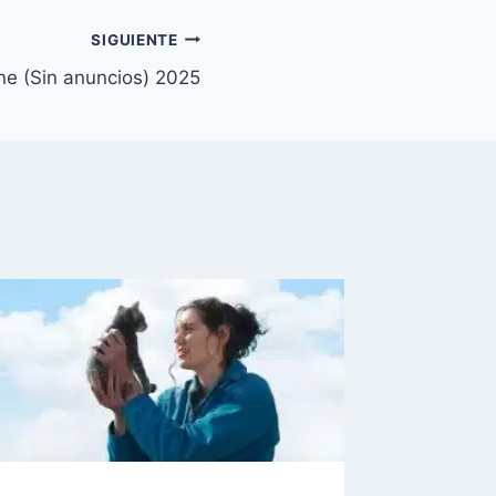
SIGUIENTE
ne (Sin anuncios) 2025