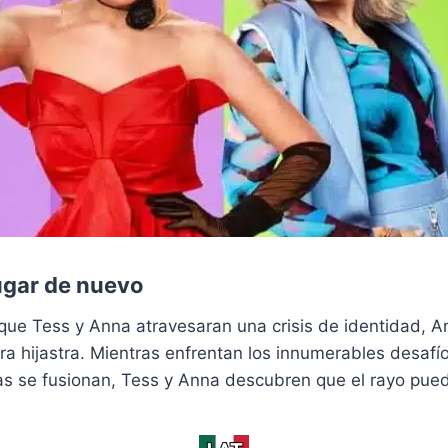
ugar de nuevo
ue Tess y Anna atravesaran una crisis de identidad, A
ura hijastra. Mientras enfrentan los innumerables desaf
as se fusionan, Tess y Anna descubren que el rayo pue