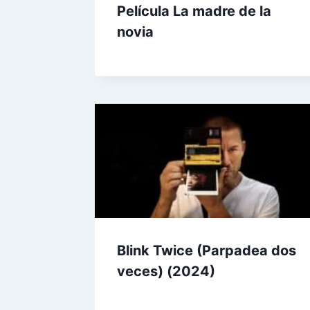
Película La madre de la
novia
Blink Twice (Parpadea dos
veces) (2024)