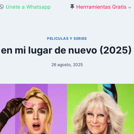
Unete a Whatsapp
Herrramientas Gratis
PELICULAS Y SERIES
en mi lugar de nuevo (2025)
26 agosto, 2025