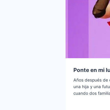
Ponte en mi l
Años después de q
una hija y una fut
cuando dos famili