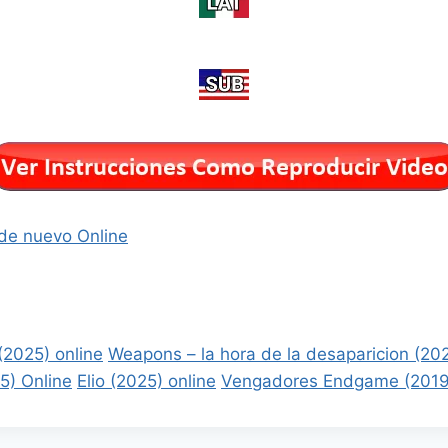
 de nuevo Online
(2025) online
Weapons – la hora de la desaparicion (202
5) Online
Elio (2025) online
Vengadores Endgame (2019)