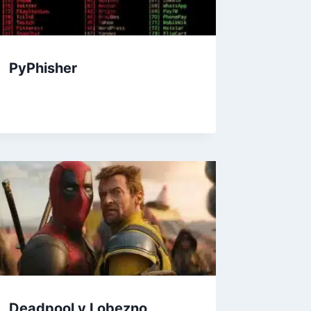
PyPhisher
Deadpool y Lobezno