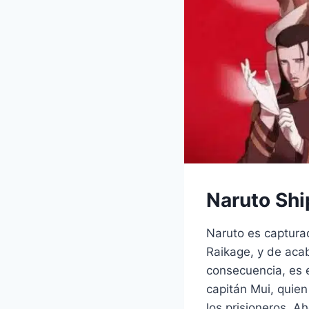
Naruto Shi
Naruto es capturad
Raikage, y de acab
consecuencia, es e
capitán Mui, quien 
los prisioneros. A