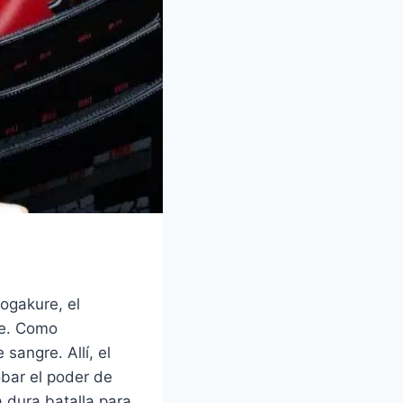
ogakure, el
re. Como
sangre. Allí, el
robar el poder de
a dura batalla para