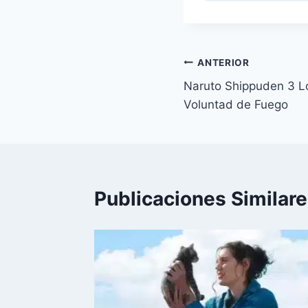
Navegación
ANTERIOR
Naruto Shippuden 3 L
de
Voluntad de Fuego
entradas
Publicaciones Similar